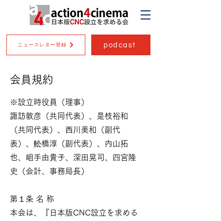
podcast
ニュースレター登録
会員規約
※設立時役員（理事）
諏訪敦彦（共同代表）、是枝裕和
（共同代表）、西川美和（副代
表）、舩橋淳（副代表）、内山拓
也、岨手由貴子、深田晃司、四宮隆
史（会計、事務局長）
第１条 名 称
本会は、『日本版CNC設立を求める